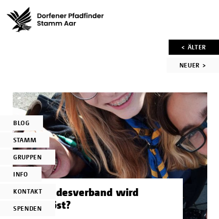
Artikelnavigat
< ÄLTER
NEUER >
BLOG
STAMM
GRUPPEN
INFO
Der Landesverband wird
KONTAKT
aufgelöst?
SPENDEN