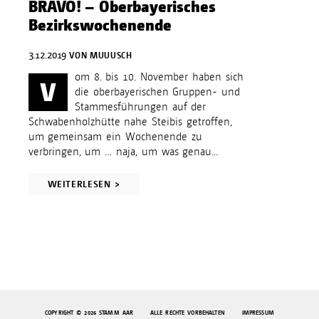
BRAVO! – Oberbayerisches
Bezirkswochenende
3.12.2019
VON
MUUUSCH
om 8. bis 10. November haben sich
V
die oberbayerischen Gruppen- und
Stammesführungen auf der
Schwabenholzhütte nahe Steibis getroffen,
um gemeinsam ein Wochenende zu
verbringen, um … naja, um was genau...
WEITERLESEN >
COPYRIGHT © 2026 STAMM AAR ALLE RECHTE VORBEHALTEN
IMPRESSUM