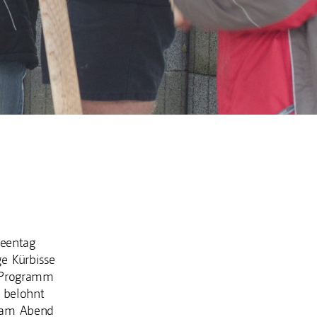
weentag
e Kürbisse
m Programm
n belohnt
n am Abend