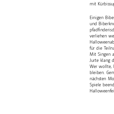
mit Kürbissu
Einigen Bibe
und Biberkno
pfadfinderis
verliehen we
Halloweenab
für die Teil
Mit Singen a
Jurte klang 
Wer wollte,
bleiben. G
nächsten Mo
Spiele beend
Halloweenfei